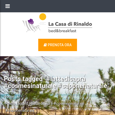
PRENOTA ORA
Posts tagged "#lattedicapra
#cosmesinaturale #saponenaturale"
Home
»
Posts tagged "#lattedicapra #cosmesinaturale
#saponenaturale"