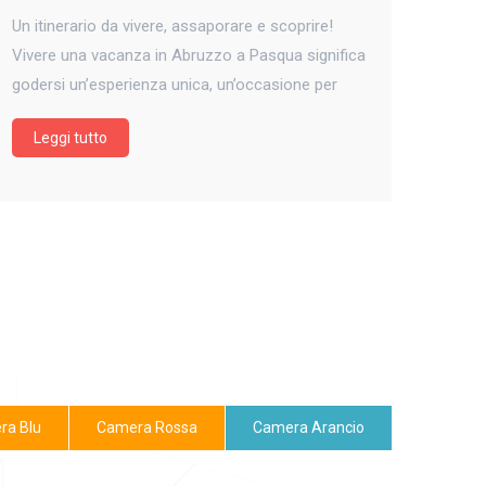
Un itinerario da vivere, assaporare e scoprire!
Vivere una vacanza in Abruzzo a Pasqua significa
godersi un’esperienza unica, un’occasione per
vivere in modo slow e sostenibile il territorio
Leggi tutto
vicino, in armonia con la natura e le sue genti. Tra
le diverse alternative, c’è la possibilità di scoprire il
circondario attraverso Tour in bicicletta e-bike. La
PASQUA
…
CONTINUE READING
→
IN
ABRUZZO:
SCOPRI
ra Blu
Camera Rossa
Camera Arancio
LA