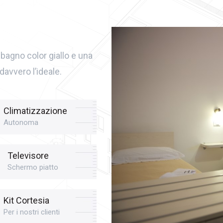
L’ESPERIENZA
UNICA
l bagno color giallo e una
davvero l’ideale.
DI
LA
Climatizzazione
Autonoma
CASA
DI
Televisore
Schermo piatto
RINALDO
Kit Cortesia
Per i nostri clienti