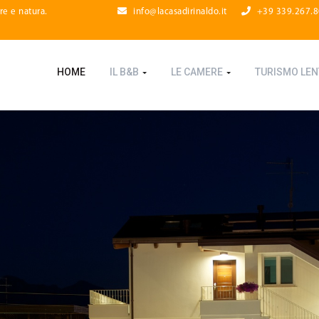
re e natura.
info@lacasadirinaldo.it
+39 339.267.
HOME
IL B&B
LE CAMERE
TURISMO LE