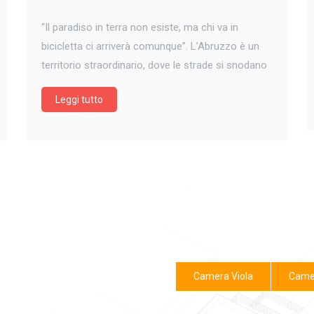
“Il paradiso in terra non esiste, ma chi va in
bicicletta ci arriverà comunque”. L’Abruzzo è un
territorio straordinario, dove le strade si snodano
tra colline, borghi medievali e il blu del mare. Se sei
Leggi tutto
un appassionato di cicloturismo e ami viaggiare in
bici, da solo o in coppia, La Casa di Rinaldo B&B a
VACANZE
…
CONTINUE READING
→
IN
ABRUZZO
PER
Camera Viola
Came
CICLOTURISTI: