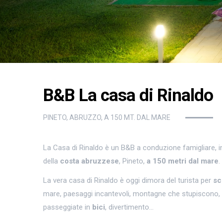
B&B La casa di Rinaldo
PINETO, ABRUZZO, A 150 MT. DAL MARE
La Casa di Rinaldo è un B&B a conduzione famigliare, im
della
costa abruzzese
, Pineto,
a 150 metri dal mare
.
La vera casa di Rinaldo è oggi dimora del turista per
sc
mare, paesaggi incantevoli, montagne che stupiscono,
passeggiate in
bici
, divertimento…