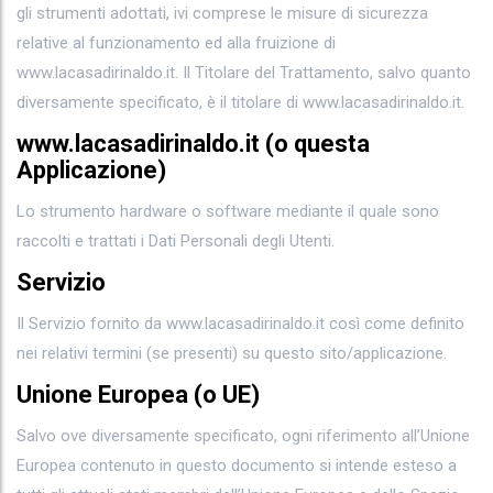
gli strumenti adottati, ivi comprese le misure di sicurezza
relative al funzionamento ed alla fruizione di
www.lacasadirinaldo.it. Il Titolare del Trattamento, salvo quanto
diversamente specificato, è il titolare di www.lacasadirinaldo.it.
www.lacasadirinaldo.it (o questa
Applicazione)
Lo strumento hardware o software mediante il quale sono
raccolti e trattati i Dati Personali degli Utenti.
Servizio
Il Servizio fornito da www.lacasadirinaldo.it così come definito
nei relativi termini (se presenti) su questo sito/applicazione.
Unione Europea (o UE)
Salvo ove diversamente specificato, ogni riferimento all’Unione
Europea contenuto in questo documento si intende esteso a