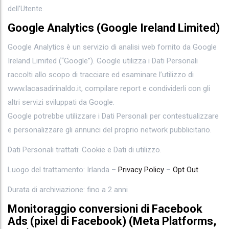
dell’Utente.
Google Analytics (Google Ireland Limited)
Google Analytics è un servizio di analisi web fornito da Google
Ireland Limited (“Google”). Google utilizza i Dati Personali
raccolti allo scopo di tracciare ed esaminare l’utilizzo di
www.lacasadirinaldo.it, compilare report e condividerli con gli
altri servizi sviluppati da Google.
Google potrebbe utilizzare i Dati Personali per contestualizzare
e personalizzare gli annunci del proprio network pubblicitario.
Dati Personali trattati: Cookie e Dati di utilizzo.
Luogo del trattamento: Irlanda –
Privacy Policy
–
Opt Out
.
Durata di archiviazione: fino a 2 anni
Monitoraggio conversioni di Facebook
Ads (pixel di Facebook) (Meta Platforms,