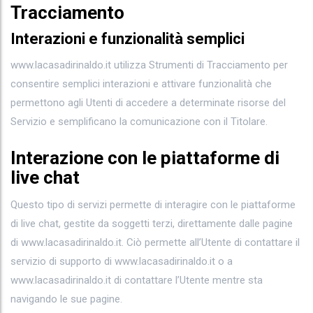
Tracciamento
Interazioni e funzionalità semplici
www.lacasadirinaldo.it utilizza Strumenti di Tracciamento per
consentire semplici interazioni e attivare funzionalità che
permettono agli Utenti di accedere a determinate risorse del
Servizio e semplificano la comunicazione con il Titolare.
Interazione con le piattaforme di
live chat
Questo tipo di servizi permette di interagire con le piattaforme
di live chat, gestite da soggetti terzi, direttamente dalle pagine
di www.lacasadirinaldo.it. Ciò permette all’Utente di contattare il
servizio di supporto di www.lacasadirinaldo.it o a
www.lacasadirinaldo.it di contattare l’Utente mentre sta
navigando le sue pagine.