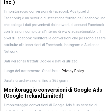
Inc.)
Il monitoraggio conversioni di Facebook Ads (pixel di
Facebook) è un servizio di statistiche fornito da Facebook, Inc.
che collega i dati provenienti dal network di annunci Facebook
con le azioni compiute all’interno di www.lacasadirinaldo.it. Il
pixel di Facebook monitora le conversioni che possono essere
attribuite alle inserzioni di Facebook, Instagram e Audience
Network.
Dati Personali trattati: Cookie e Dati di utilizzo.
Luogo del trattamento: Stati Uniti –
Privacy Policy
.
Durata di archiviazione: fino a 365 giorni
Monitoraggio conversioni di Google Ads
(Google Ireland Limited)
Il monitoraggio conversioni di Google Ads è un servizio di