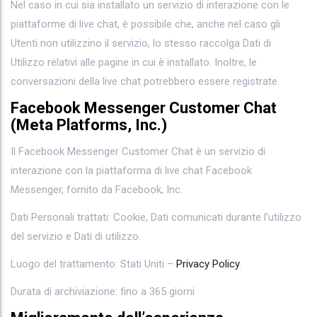
Nel caso in cui sia installato un servizio di interazione con le
piattaforme di live chat, è possibile che, anche nel caso gli
Utenti non utilizzino il servizio, lo stesso raccolga Dati di
Utilizzo relativi alle pagine in cui è installato. Inoltre, le
conversazioni della live chat potrebbero essere registrate.
Facebook Messenger Customer Chat
(Meta Platforms, Inc.)
Il Facebook Messenger Customer Chat è un servizio di
interazione con la piattaforma di live chat Facebook
Messenger, fornito da Facebook, Inc.
Dati Personali trattati: Cookie, Dati comunicati durante l’utilizzo
del servizio e Dati di utilizzo.
Luogo del trattamento: Stati Uniti –
Privacy Policy
.
Durata di archiviazione: fino a 365 giorni