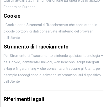
tutti gli attuali stati membri dell’Unione Europea e dello Spazio
Economico Europeo.
Cookie
I Cookie sono Strumenti di Tracciamento che consistono in
piccole porzioni di dati conservate all’interno del browser
dell’Utente.
Strumento di Tracciamento
Per Strumento di Tracciamento s’intende qualsiasi tecnologia –
es. Cookie, identificativi univoci, web beacons, script integrati,
e-tag e fingerprinting – che consenta di tracciare gli Utenti, per
esempio raccogliendo o salvando informazioni sul dispositivo
dell’Utente.
Riferimenti legali