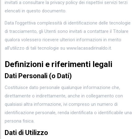
invitati a consultare la privacy policy dei rispettivi servizi terzi
elencati in questo documento.
Data l’oggettiva complessità di identificazione delle tecnologie
di tracciamento, gli Utenti sono invitati a contattare il Titolare
qualora volessero ricevere ulteriori informazioni in merito
all’utilizzo di tali tecnologie su www.lacasadirinaldo.it.
Definizioni e riferimenti legali
Dati Personali (o Dati)
Costituisce dato personale qualunque informazione che,
direttamente o indirettamente, anche in collegamento con
qualsiasi altra informazione, ivi compreso un numero di
identificazione personale, renda identificata o identificabile una
persona fisica.
Dati di Utilizzo