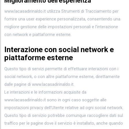
Miglioramento dell’esperienza
www.lacasadirinaldo.it utilizza Strumenti di Tracciamento per
fornire una user experience personalizzata, consentendo una
migliore gestione delle impostazioni personali e l’interazione
con network e piattaforme esterne.
Interazione con social network e
piattaforme esterne
Questo tipo di servizi permette di effettuare interazioni con i
social network, o con altre piattaforme esterne, direttamente
dalle pagine di www.lacasadirinaldo.it.
Le interazioni e le informazioni acquisite da
www.lacasadirinaldo.it sono in ogni caso soggette alle
impostazioni privacy dell’Utente relative ad ogni social network.
Questo tipo di servizio potrebbe comunque raccogliere dati sul
traffico per le pagine dove il servizio è installato, anche quando