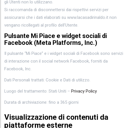
gli Utenti non lo utilizzano.
Si raccomanda di disconnettersi dai rispettivi servizi per
assicurarsi che i dati elaborati su www.lacasadirinaldo.it non
vengano ricollegati al profilo dell’Utente.
Pulsante Mi Piace e widget sociali di
Facebook (Meta Platforms, Inc.)
Il pulsante “Mi Piace” e i widget sociali di Facebook sono servizi
di interazione con il social network Facebook, forniti da
Facebook, Inc.
Dati Personali trattati: Cookie e Dati di utilizzo.
Luogo del trattamento: Stati Uniti –
Privacy Policy
.
Durata di archiviazione: fino a 365 giorni
Visualizzazione di contenuti da
piattaforme esterne