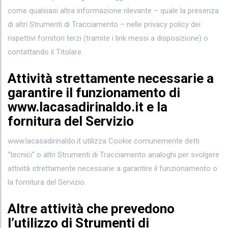
come qualsiasi altra informazione rilevante – quale la presenza
di altri Strumenti di Tracciamento – nelle privacy policy dei
rispettivi fornitori terzi (tramite i link messi a disposizione) o
contattando il Titolare.
Attività strettamente necessarie a
garantire il funzionamento di
www.lacasadirinaldo.it e la
fornitura del Servizio
www.lacasadirinaldo.it utilizza Cookie comunemente detti
“tecnici” o altri Strumenti di Tracciamento analoghi per svolgere
attività strettamente necessarie a garantire il funzionamento o
la fornitura del Servizio.
Altre attività che prevedono
l’utilizzo di Strumenti di