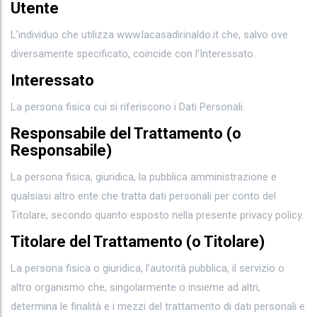
Utente
L’individuo che utilizza www.lacasadirinaldo.it che, salvo ove
diversamente specificato, coincide con l’Interessato.
Interessato
La persona fisica cui si riferiscono i Dati Personali.
Responsabile del Trattamento (o
Responsabile)
La persona fisica, giuridica, la pubblica amministrazione e
qualsiasi altro ente che tratta dati personali per conto del
Titolare, secondo quanto esposto nella presente privacy policy.
Titolare del Trattamento (o Titolare)
La persona fisica o giuridica, l’autorità pubblica, il servizio o
altro organismo che, singolarmente o insieme ad altri,
determina le finalità e i mezzi del trattamento di dati personali e