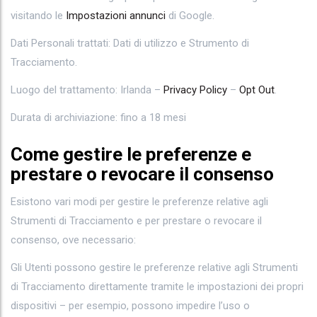
visitando le
Impostazioni annunci
di Google.
Dati Personali trattati: Dati di utilizzo e Strumento di
Tracciamento.
Luogo del trattamento: Irlanda –
Privacy Policy
–
Opt Out
.
Durata di archiviazione: fino a 18 mesi
Come gestire le preferenze e
prestare o revocare il consenso
Esistono vari modi per gestire le preferenze relative agli
Strumenti di Tracciamento e per prestare o revocare il
consenso, ove necessario:
Gli Utenti possono gestire le preferenze relative agli Strumenti
di Tracciamento direttamente tramite le impostazioni dei propri
dispositivi – per esempio, possono impedire l’uso o