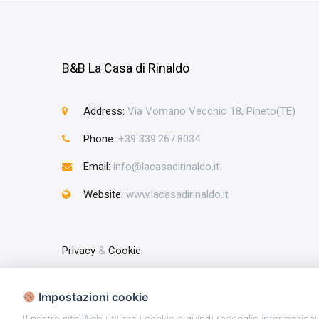
B&B La Casa di Rinaldo
Address:
Via Vomano Vecchio 18, Pineto(TE)
Phone:
+39 339.267.8034
Email:
info@lacasadirinaldo.it
Website:
www.lacasadirinaldo.it
Privacy
&
Cookie
Impostazioni cookie
Copyright © 2025 - La Casa di Rinaldo Partita IVA
Il nostro sito Web utilizza i cookie e quindi raccoglie informazioni