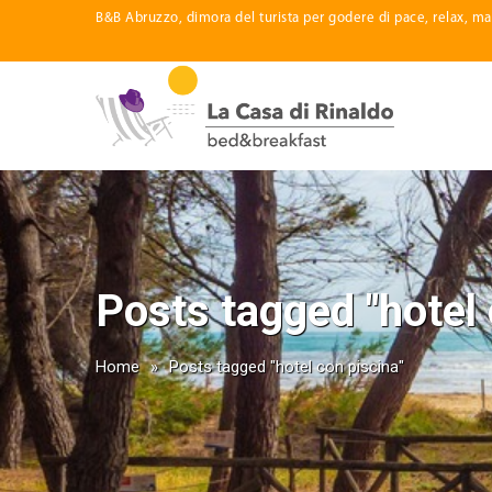
B&B Abruzzo, dimora del turista per godere di pace, relax, ma
Posts tagged "hotel 
Home
»
Posts tagged "hotel con piscina"