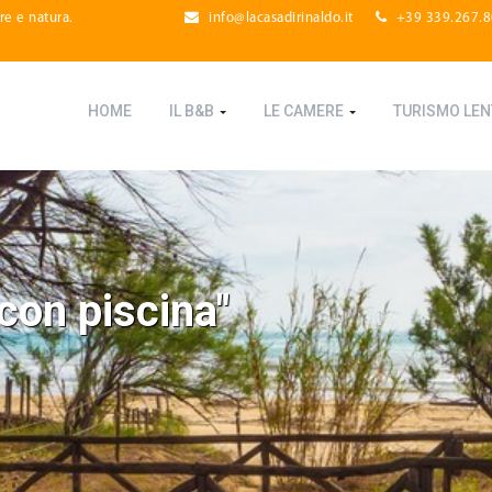
re e natura.
info@lacasadirinaldo.it
+39 339.267.
HOME
IL B&B
LE CAMERE
TURISMO LE
con piscina"