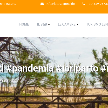
re e natura.
info@lacasadirinaldo.it
+39 339.267.
HOME
IL B&B
LE CAMERE
TURISMO LE
d #pandemia #ioriparto #
#ripartenza"