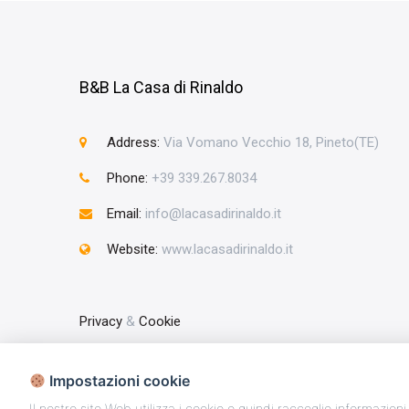
B&B La Casa di Rinaldo
Address:
Via Vomano Vecchio 18, Pineto(TE)
Phone:
+39 339.267.8034
Email:
info@lacasadirinaldo.it
Website:
www.lacasadirinaldo.it
Privacy
&
Cookie
Impostazioni cookie
Copyright © 2025 - La Casa di Rinaldo Partita IVA
Il nostro sito Web utilizza i cookie e quindi raccoglie informazioni