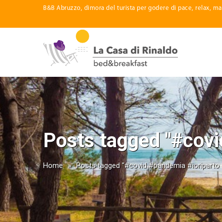
B&B Abruzzo, dimora del turista per godere di pace, relax, ma
Posts tagged "#covi
Home
»
Posts tagged "#covid #pandemia #ioriparto 