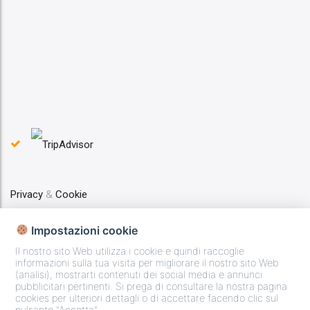
Privacy
&
Cookie
Impostazioni cookie
Web Marketing Geminit
Il nostro sito Web utilizza i cookie e quindi raccoglie
informazioni sulla tua visita per migliorare il nostro sito Web
(analisi), mostrarti contenuti dei social media e annunci
pubblicitari pertinenti. Si prega di consultare la nostra pagina
Copyright © 2025 - La Casa di Rinaldo Partita IVA
cookies per ulteriori dettagli o di accettare facendo clic sul
pulsante "Accetta".