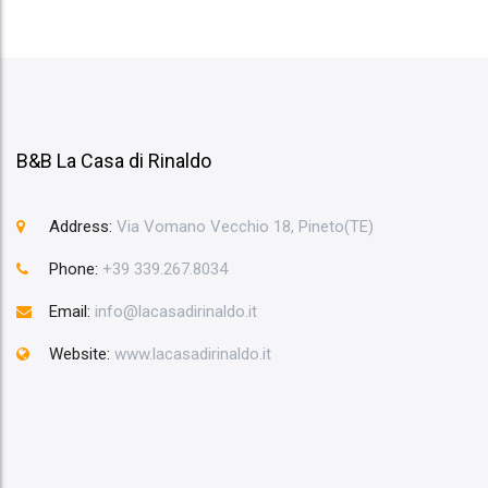
B&B La Casa di Rinaldo
Address:
Via Vomano Vecchio 18, Pineto(TE)
Phone:
+39 339.267.8034
Email:
info@lacasadirinaldo.it
Website:
www.lacasadirinaldo.it