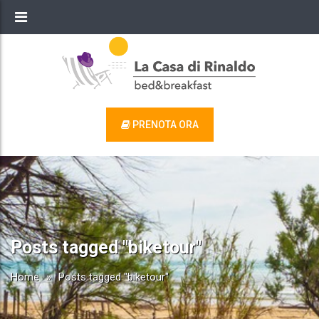
PRENOTA ORA
Posts tagged "biketour"
Home
»
Posts tagged "biketour"