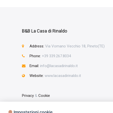
B&B La Casa di Rinaldo
Address:
Via Vomano Vecchio 18, Pineto(TE)
Phone:
+39 339.267.8034
Email:
info@lacasadirinaldo.it
Website:
www.lacasadirinaldo.it
Privacy
&
Cookie
Impostazioni cookie