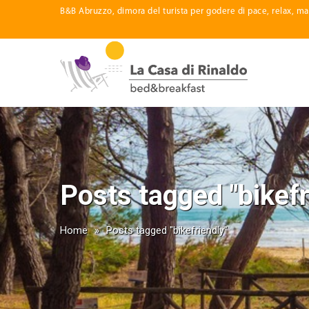
B&B Abruzzo, dimora del turista per godere di pace, relax, ma
Posts tagged "bikefr
Home
»
Posts tagged "bikefriendly"