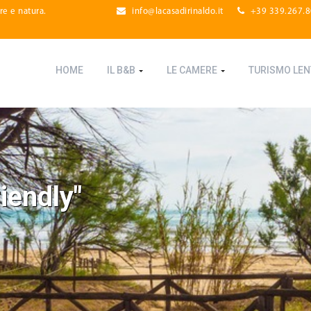
re e natura.
info@lacasadirinaldo.it
+39 339.267.
HOME
IL B&B
LE CAMERE
TURISMO LE
iendly"